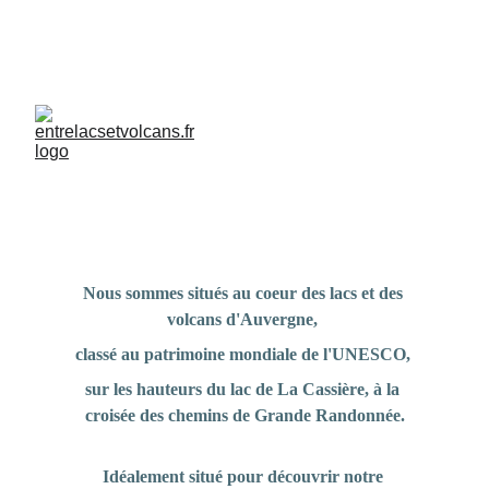
04 73 87 30 36                                                 
Réservez
entrelacsetvolcans@orange.fr
Séjour au coeur des Lacs et des 
Volcans d'Auvergne
Nous sommes situés au coeur des lacs et des 
volcans d'Auvergne, 
classé au patrimoine mondiale de l'UNESCO, 
sur les hauteurs du lac de La Cassière, à la 
croisée des chemins de Grande Randonnée.
Idéalement situé pour découvrir notre 