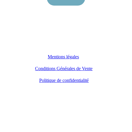
Entre Lacs et Volcans
6 rue Roland Brousse
La Cassière
63970 AYDAT